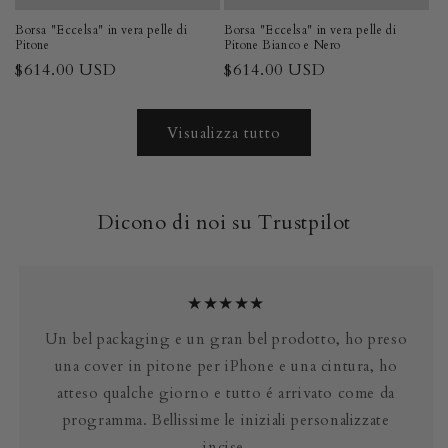
Borsa "Eccelsa" in vera pelle di
Borsa "Eccelsa" in vera pelle di
Pitone
Pitone Bianco e Nero
Prezzo
$614.00 USD
Prezzo
$614.00 USD
di
di
listino
listino
Visualizza tutto
Dicono di noi su Trustpilot
★★★★★
Un bel packaging e un gran bel prodotto, ho preso
una cover in pitone per iPhone e una cintura, ho
atteso qualche giorno e tutto é arrivato come da
programma. Bellissime le iniziali personalizzate
incise.