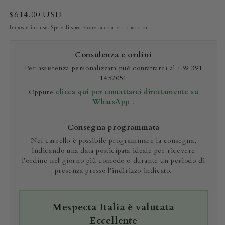
Prezzo
$614.00 USD
di
Imposte incluse.
Spese di spedizione
calcolate al check-out.
listino
Consulenza e ordini
Per assistenza personalizzata può contattarci al
+39 391
1457051
Oppure
clicca qui per contattarci direttamente su
WhatsApp
.
Consegna programmata
Nel carrello è possibile programmare la consegna,
indicando una data posticipata ideale per ricevere
l’ordine nel giorno più comodo o durante un periodo di
presenza presso l’indirizzo indicato.
Mespecta Italia è valutata
Eccellente