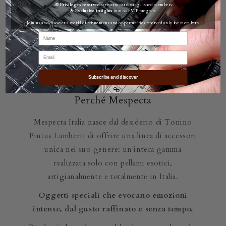
🎁
Privileges reserved
for our most distinguished members
🌟
Exclusive insights
into our VIP program
Join us and discover a world of refinement and opportunities reserved only for members.
Subscribe and discover
Perché Mespecta
Mespecta Italia nasce dal desiderio di Tonino
Pintus Lamberti di offrire una linea di accessori
unica nel suo genere: un'intera gamma
realizzata solo con pellami esotici,
artigianalmente e totalmente in Italia.
Oggetti speciali che evocano emozioni
intense, dal gusto raffinato e senza tempo.