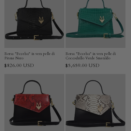
Borsa "Eccelsa" in vera pelle di
Borsa "Eccelsa" in vera pelle di
Pitone Nero
Coccodrillo Verde Smeraldo
Prezzo
$826.00 USD
Prezzo
$5,659.00 USD
di
di
listino
listino