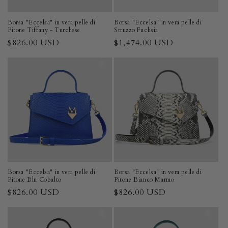
Borsa "Eccelsa" in vera pelle di
Borsa "Eccelsa" in vera pelle di
Pitone Tiffany - Turchese
Struzzo Fuchsia
Prezzo
$826.00 USD
Prezzo
$1,474.00 USD
di
di
listino
listino
Borsa "Eccelsa" in vera pelle di
Borsa "Eccelsa" in vera pelle di
Pitone Blu Cobalto
Pitone Bianco Marmo
Prezzo
$826.00 USD
Prezzo
$826.00 USD
di
di
listino
listino