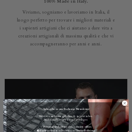
100% Made in Italy.
Viviamo, sogniamo e lavoriamo in Italia, il
luogo perfetto per trovare i migliori materiali e
i sapienti artigiani che ci aiutano a dare vita a
creazioni artigianali di massima qualità e che vi
accompagneranno per anni e anni.
Subscribe to our Exclusive Newsletter
Receive a
welcome gift
directly in your inbox.
Additionally, enjoy unique privileges:
✨
Personalized advice
and
exclusive offers
🛍️
Early access
to collections and
limited editions