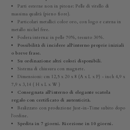
Parti esterne non in pitone: Pelle di vitello di
massima qualità (pieno fiore).
Particolari metallici color oro, con logo e catena in
metallo nichel free.
Fodera interna: in pelle 70%, tessuto 30%.
Possibilità di incidere all'interno proprie iniziali
o breve frase.
Su ordinazione altri colori disponibili
.
Sistema di chiusura con magnete.
Dimensioni: cm 12,5 x 20 x 8 (A x L x P) - inch 4,9 x
7,9 x 3,14 ( H x L x W )
Consegnata all'interno di elegante scatola
regalo con certificato di autenticità.
Realizzato con produzione Just-in-Time subito dopo
l'ordine.
Spedita in 7 giorni. Ricezione in 10 giorni.