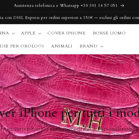
Assistenza telefonica e Whatsapp +39 391 14 57 051
alia con DHL Express per ordini superiori a 150€ — esclusi gli ordini c
NNA
APPLE
COVER IPHONE
BORSE UOMO
DIE PER OROLOGI
ANIMALI
BRAND
er iPhone per tutti i mod
ly in vero pitone e vero coccodrillo - Personalizzabili 