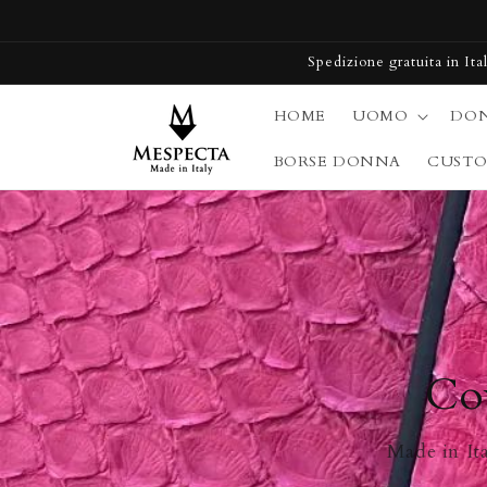
Vai
direttamente
ai contenuti
Spedizione gratuita in It
HOME
UOMO
DO
BORSE DONNA
CUSTO
Cov
Made in Ita