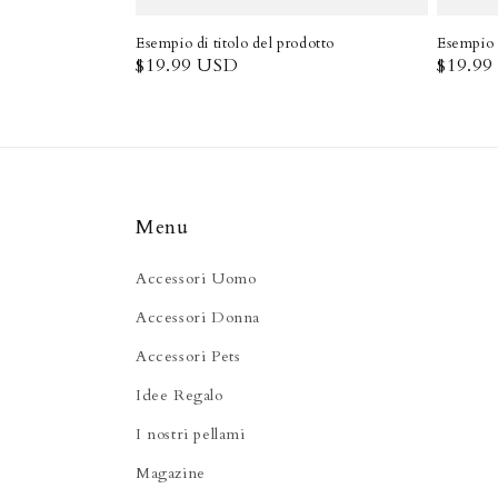
Esempio di titolo del prodotto
Esempio d
Prezzo
$19.99 USD
Prezzo
$19.9
di
di
listino
listino
Menu
Accessori Uomo
Accessori Donna
Accessori Pets
Idee Regalo
I nostri pellami
Magazine