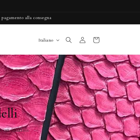
on pagamento alla consegna
L
Accedi
Carrello
Italiano
i
n
g
u
a
elli
con iniziali