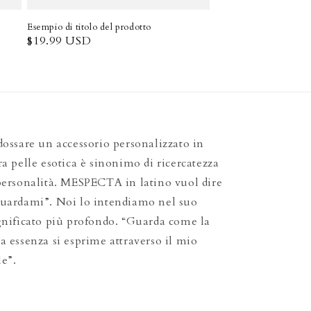
Esempio di titolo del prodotto
Prezzo
$19.99 USD
di
listino
dossare un accessorio personalizzato in
ra pelle esotica è sinonimo di ricercatezza
personalità. MESPECTA in latino vuol dire
uardami”. Noi lo intendiamo nel suo
gnificato più profondo. “Guarda come la
a essenza si esprime attraverso il mio
le”.