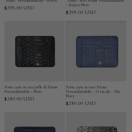
"Podio" Personalizzabile - Rosso
"Podio" vero Pitone Personalizzabile
- Bianco Nero
Prezzo
$295.00 USD
Prezzo
$295.00 USD
di
di
listino
listino
Porta carte in vera pelle di Pitone
Porta carte in vero Pitone
Personalizzabile - Nero
Personalizzabile - 11 tasche - Blu
Navy
Prezzo
$289.00 USD
Prezzo
$289.00 USD
di
di
listino
listino