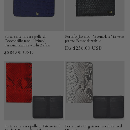
Porta carte in vera pelle di
Portafoglio mod. "Esemplare" in vero
Coccodrillo mod. "Primo"
pitone Personalizzabile
Personalizzabile - Blu Zafiro
Prezzo
Da $236.00 USD
Prezzo
$884.00 USD
di
di
listino
listino
Porta carte vera pelle di Pitone mod
Porta carte Organizer tascabile mod