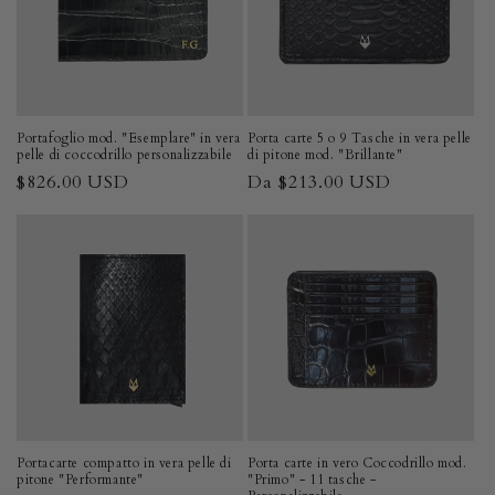
i
o
n
e
Portafoglio mod. "Esemplare" in vera
Porta carte 5 o 9 Tasche in vera pelle
pelle di coccodrillo personalizzabile
di pitone mod. "Brillante"
:
Prezzo
$826.00 USD
Prezzo
Da $213.00 USD
di
di
listino
listino
Portacarte compatto in vera pelle di
Porta carte in vero Coccodrillo mod.
pitone "Performante"
"Primo" - 11 tasche -