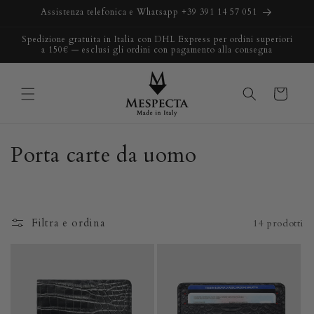
Vai
Assistenza telefonica e Whatsapp +39 391 14 57 051
direttamente
ai contenuti
Spedizione gratuita in Italia con DHL Express per ordini superiori
a 150€ — esclusi gli ordini con pagamento alla consegna
Carrello
C
Porta carte da uomo
o
l
Filtra e ordina
14 prodotti
l
e
z