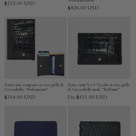
Personalizzabile
Prezzo
$213.00 USD
Prezzo
$826.00 USD
di
di
listino
listino
Portacarte compatto in vera pelle di
Porta carte 5 o 9 Tasche in vera pelle
Coccodrillo "Performante"
di Coccodrillo mod. "Brillante"
Prezzo
$354.00 USD
Prezzo
Da $531.00 USD
di
di
listino
listino