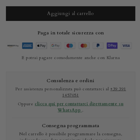
quantità
quantità
per
per
Porta
Porta
Aggiungi al carrello
carte
carte
vera
vera
Paga in totale sicurezza con
pelle
pelle
di
di
Pitone
Pitone
mod
mod
E potrai pagare comodamente anche con Klarna
&quot;Podio&quot;
&quot;Podio&quot;
Personalizzabile
Personalizzabile
-
-
Rosso
Rosso
Consulenza e ordini
Per assistenza personalizzata può contattarci al
+39 391
1457051
Oppure
clicca qui per contattarci direttamente su
WhatsApp
.
Consegna programmata
Nel carrello è possibile programmare la consegna,