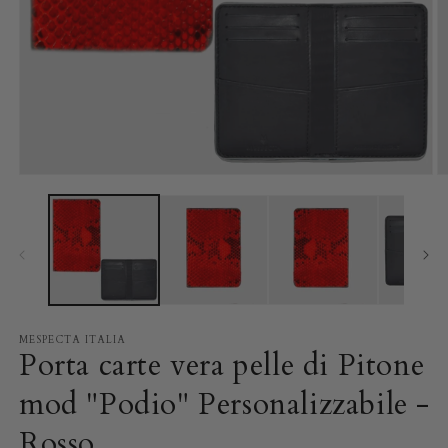
Apri
A
contenuti
c
multimediali
m
1
2
in
in
finestra
fi
modale
m
MESPECTA ITALIA
Porta carte vera pelle di Pitone
mod "Podio" Personalizzabile -
Rosso