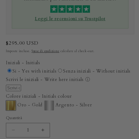
Leggi le recensioni su Trustpilot
Prezzo
$295.00 USD
di
Imposte incluse.
Spese di spedizione
calcolate al check-out.
listino
Iniziali - Initials
Si - Yes with initials
Senza iniziali - Without initials
Scrivi le iniziali - Write here initials
ⓘ
Colore iniziali - Initials colour
Oro - Gold
Argento - Silver
Quantità
Diminuisci
Aumenta