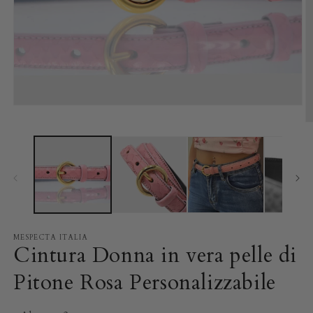
Apri
contenuti
A
multimediali
c
1
m
in
2
finestra
in
modale
fi
m
MESPECTA ITALIA
Cintura Donna in vera pelle di
Pitone Rosa Personalizzabile