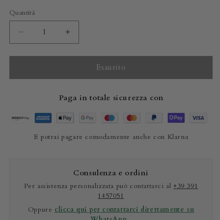
Quantità
Diminuisci
Aumenta
quantità
quantità
per
per
Cintura
Cintura
Esaurito
Donna
Donna
in
in
Paga in totale sicurezza con
vera
vera
pelle
pelle
di
di
Pitone
Pitone
E potrai pagare comodamente anche con Klarna
Rosa
Rosa
Personalizzabile
Personalizzabile
Consulenza e ordini
Per assistenza personalizzata può contattarci al
+39 391
1457051
Oppure
clicca qui per contattarci direttamente su
WhatsApp
.