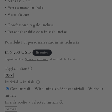
• Altezza: 2 cm
• Fatta a mano in Italia
• Vero Pitone
• Confezione regalo inclusa
• Personalizzabile con iniziali incise
Possibilità di personalizzazioni su richiesta
Prezzo
$164.00 USD
Esaurito
di
Imposte incluse.
Spese di spedizione
calcolate al check-out.
listino
Taglia - Size
ⓘ
Initiziali - initials
ⓘ
Con iniziali - With initials
Senza iniziali - Without
initials
Iniziali scelte - Selected initials
ⓘ