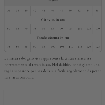
36
38
40
42
44
46
48
50
52
54
56
Girovita in cm
60
65
70
75
80
85
90
95
100
105
110
Totale cintura in cm
75
80
85
90
95
100
105
110
115
120
125
La misura del girovita rappresenta la cintura allacciata
correttamente al terzo buco. Nel dubbio, consigliamo una
taglia superiore per via della sua facile regolazione da poter
fare in autonomia.